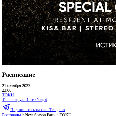
Расписание
21 октября 2023
23:00
TOKU
Ташкент, ул. Истикбол, 4
Подпишитесь на наш Telegram
Рестораны
New Season Party в TOKU