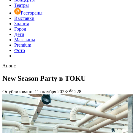
Театры
Рестораны
Выставки
Знания
Город
Дети
Магазины
Premium
Фото
Анонс
New Season Party в TOKU
Опубликовано
:
11 октября 2023
·
228