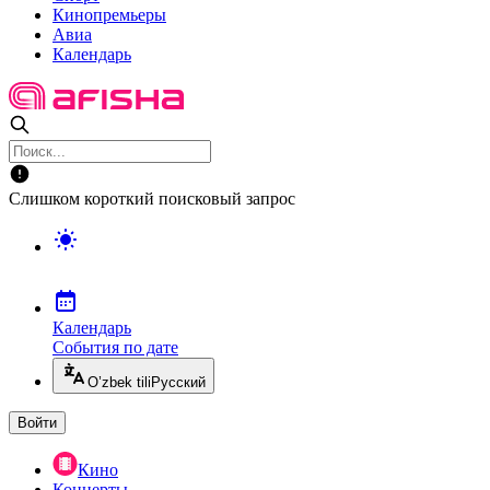
Кинопремьеры
Авиа
Календарь
Слишком короткий поисковый запрос
Календарь
События по дате
O’zbek tili
Русский
Войти
Кино
Концерты