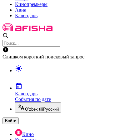
Кинопремьеры
Авиа
Календарь
Слишком короткий поисковый запрос
Календарь
События по дате
O’zbek tili
Русский
Войти
Кино
Концерты