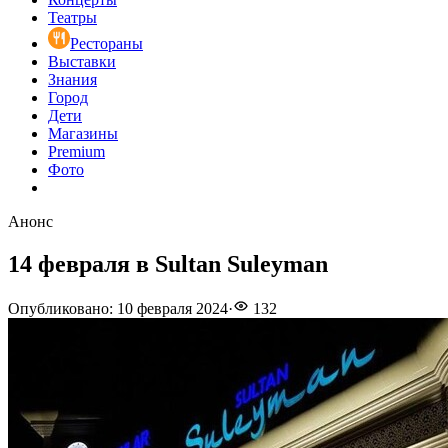
Театры
Рестораны
Выставки
Знания
Город
Дети
Магазины
Premium
Фото
Анонс
14 февраля в Sultan Suleyman
Опубликовано
:
10 февраля 2024
·
132