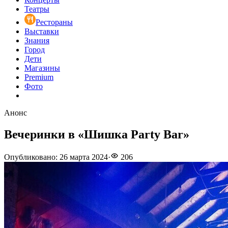
Театры
Рестораны
Выставки
Знания
Город
Дети
Магазины
Premium
Фото
Анонс
Вечеринки в «Шишка Party Bar»
Опубликовано
:
26 марта 2024
·
206