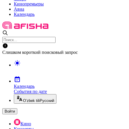
Кинопремьеры
Авиа
Календарь
Слишком короткий поисковый запрос
Календарь
События по дате
O’zbek tili
Русский
Войти
Кино
Концерты