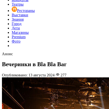
Театры
Рестораны
Выставки
Знания
Город
Дети
Магазины
Premium
Фото
Анонс
Вечеринки в Bla Bla Bar
Опубликовано
:
13 августа 2024
·
277