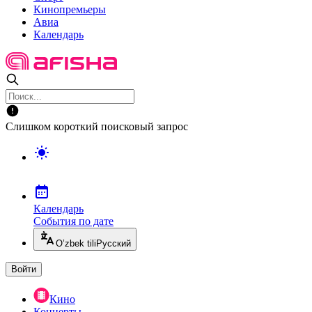
Кинопремьеры
Авиа
Календарь
Слишком короткий поисковый запрос
Календарь
События по дате
O’zbek tili
Русский
Войти
Кино
Концерты