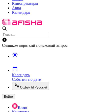
Кинопремьеры
Авиа
Календарь
Слишком короткий поисковый запрос
Календарь
События по дате
O’zbek tili
Русский
Войти
Кино
Концерты