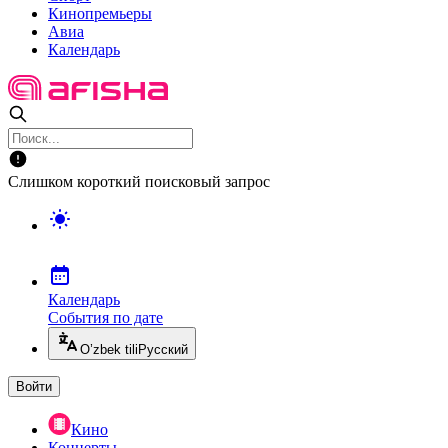
Кинопремьеры
Авиа
Календарь
Слишком короткий поисковый запрос
Календарь
События по дате
O’zbek tili
Русский
Войти
Кино
Концерты