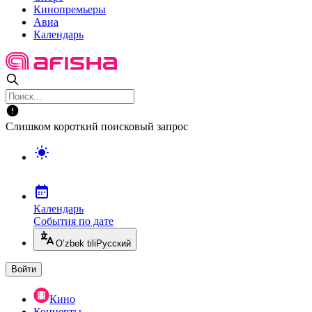
Кинопремьеры
Авиа
Календарь
Слишком короткий поисковый запрос
Календарь
События по дате
O’zbek tili
Русский
Войти
Кино
Концерты