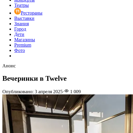
Театры
Рестораны
Выставки
Знания
Город
Дети
Магазины
Premium
Фото
Анонс
Вечеринки в Twelve
Опубликовано
:
3 апреля 2025
·
1 009