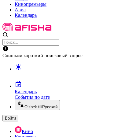
Кинопремьеры
Авиа
Календарь
Слишком короткий поисковый запрос
Календарь
События по дате
O’zbek tili
Русский
Войти
Кино
Концерты