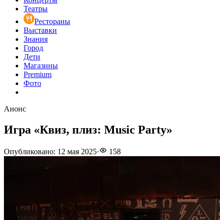
Театры
Рестораны
Выставки
Знания
Город
Дети
Магазины
Premium
Фото
Анонс
Игра «Квиз, плиз: Music Party»
Опубликовано
:
12 мая 2025
·
158