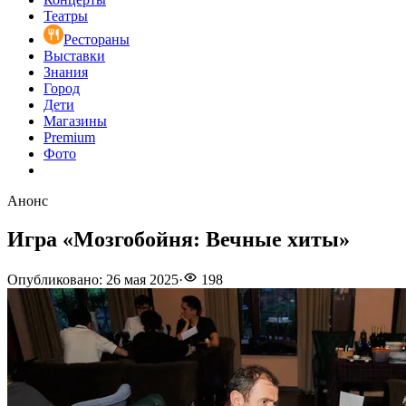
Театры
Рестораны
Выставки
Знания
Город
Дети
Магазины
Premium
Фото
Анонс
Игра «Мозгобойня: Вечные хиты»
Опубликовано
:
26 мая 2025
·
198