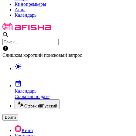
Кинопремьеры
Авиа
Календарь
Слишком короткий поисковый запрос
Календарь
События по дате
O’zbek tili
Русский
Войти
Кино
Концерты