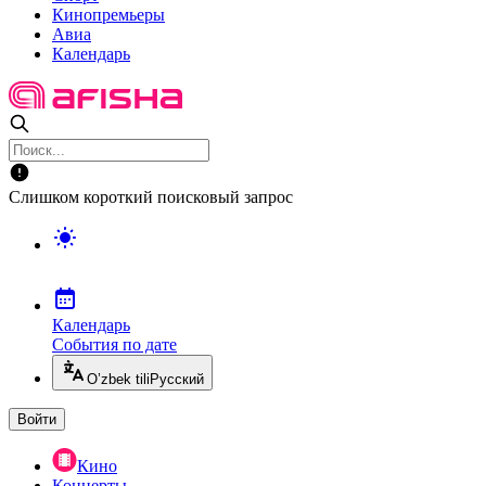
Кинопремьеры
Авиа
Календарь
Слишком короткий поисковый запрос
Календарь
События по дате
O’zbek tili
Русский
Войти
Кино
Концерты