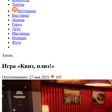
Театры
Рестораны
Выставки
Знания
Город
Дети
Магазины
Premium
Фото
Анонс
Игра «Квиз, плиз!»
Опубликовано
:
27 мая 2025
·
105