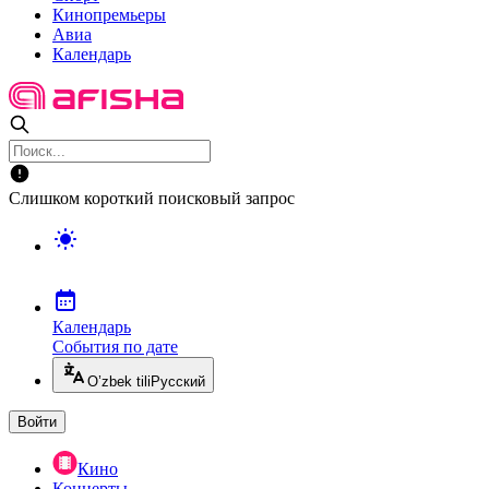
Кинопремьеры
Авиа
Календарь
Слишком короткий поисковый запрос
Календарь
События по дате
O’zbek tili
Русский
Войти
Кино
Концерты