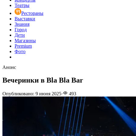
Театры
Рестораны
Выставки
Знания
Город
Дети
Магазины
Premium
Фото
Анонс
Вечеринки в Bla Bla Bar
Опубликовано
:
9 июня 2025
·
493