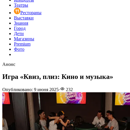
Театры
Рестораны
Выставки
Знания
Город
Дети
Магазины
Premium
Фото
Анонс
Игра «Квиз, плиз: Кино и музыка»
Опубликовано
:
9 июня 2025
·
232