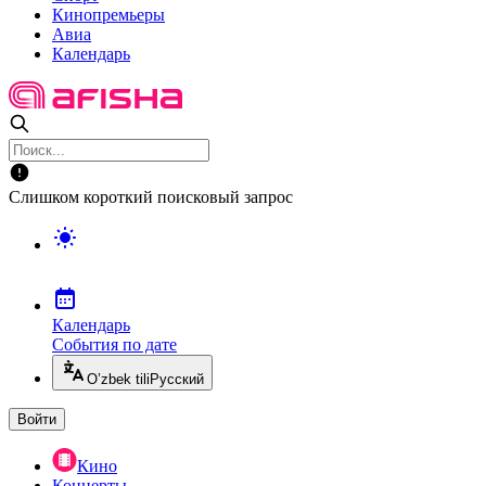
Кинопремьеры
Авиа
Календарь
Слишком короткий поисковый запрос
Календарь
События по дате
O’zbek tili
Русский
Войти
Кино
Концерты