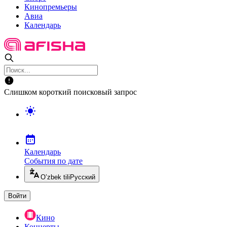
Кинопремьеры
Авиа
Календарь
Слишком короткий поисковый запрос
Календарь
События по дате
O’zbek tili
Русский
Войти
Кино
Концерты