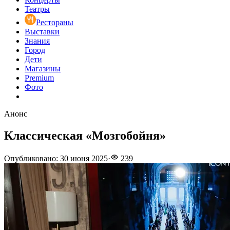
Театры
Рестораны
Выставки
Знания
Город
Дети
Магазины
Premium
Фото
Анонс
Классическая «Мозгобойня»
Опубликовано
:
30 июня 2025
·
239