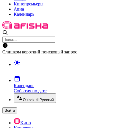
Кинопремьеры
Авиа
Календарь
Слишком короткий поисковый запрос
Календарь
События по дате
O’zbek tili
Русский
Войти
Кино
Концерты