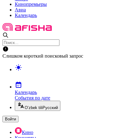
Кинопремьеры
Авиа
Календарь
Слишком короткий поисковый запрос
Календарь
События по дате
O’zbek tili
Русский
Войти
Кино
Концерты