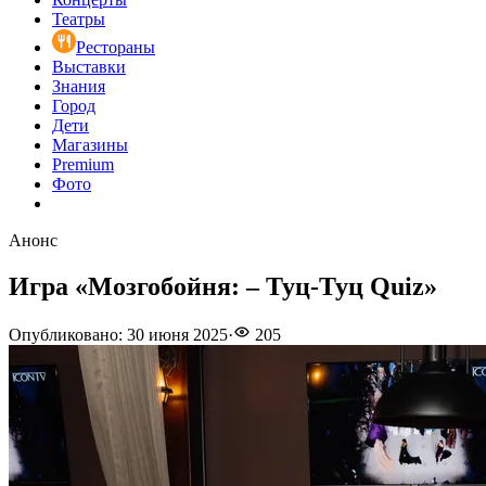
Театры
Рестораны
Выставки
Знания
Город
Дети
Магазины
Premium
Фото
Анонс
Игра «Мозгобойня: – Туц-Туц Quiz»
Опубликовано
:
30 июня 2025
·
205