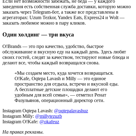
Если нет возможности забежать, не беда — у каждого
заведения есть собственная служба доставки, которую можно
заказать через Telegram-бот, а также все представлены в
агрегаторах: Uzum Tezkor, Yandex Eats, Express24 и Wolt —
заказать любимое можно в пару кликов.
Один холдинг — три вкуса
O!Brands — это про качество, удобство, быстрое
обслуживание и вкусную еду на каждый день. Здесь любят
своих гостей, следят за качеством, тестируют новые блюда и
делают все, чтобы каждый возвращался снова.
«Мы создаем место, куда хочется возвращаться.
O!Kafe, Oqtepa Lavash и Milly — это единое
пространство для отдыха, встречи и вкусной еды.
А бесплатные детские площадки делают его
удобным для всей семьи», — отметил Ренат
Фазульянов, операционный директор сети.
Instagram Oqtepa Lavash:
@oqtepalavashuz
Instagram Milly:
@millytezuzb
Instagram O!Kafe:
@okafeuz
На правах рекламы.