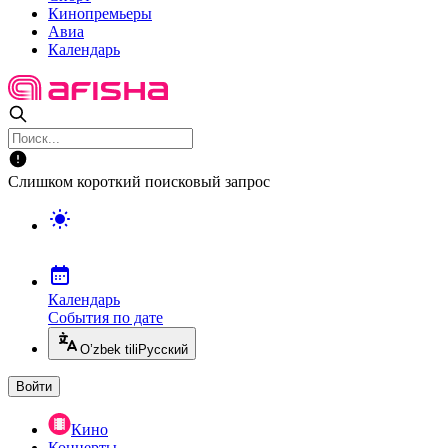
Кинопремьеры
Авиа
Календарь
Слишком короткий поисковый запрос
Календарь
События по дате
O’zbek tili
Русский
Войти
Кино
Концерты