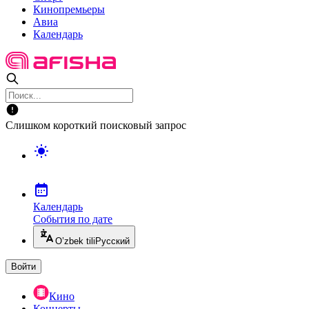
Кинопремьеры
Авиа
Календарь
Слишком короткий поисковый запрос
Календарь
События по дате
O’zbek tili
Русский
Войти
Кино
Концерты