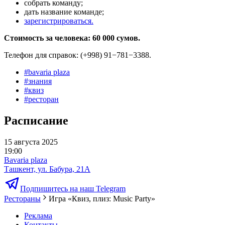
собрать команду;
дать название команде;
зарегистрироваться.
Стоимость за человека: 60 000 сумов.
Телефон для справок: (+998) 91−781−3388.
#
bavaria plaza
#
знания
#
квиз
#
ресторан
Расписание
15 августа 2025
19:00
Bavaria plaza
Ташкент, ул. Бабура, 21А
Подпишитесь на наш Telegram
Рестораны
Игра «Квиз, плиз: Music Party»
Реклама
Контакты