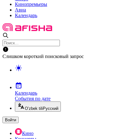
Кинопремьеры
Авиа
Календарь
Слишком короткий поисковый запрос
Календарь
События по дате
O’zbek tili
Русский
Войти
Кино
Концерты