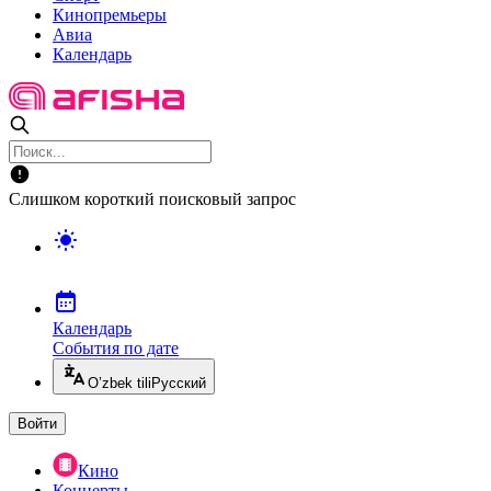
Кинопремьеры
Авиа
Календарь
Слишком короткий поисковый запрос
Календарь
События по дате
O’zbek tili
Русский
Войти
Кино
Концерты