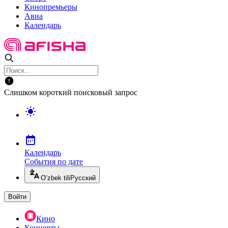
Кинопремьеры
Авиа
Календарь
Слишком короткий поисковый запрос
Календарь
События по дате
O’zbek tili
Русский
Войти
Кино
Концерты