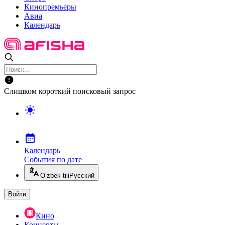
Кинопремьеры
Авиа
Календарь
Слишком короткий поисковый запрос
Календарь
События по дате
O’zbek tili
Русский
Войти
Кино
Концерты