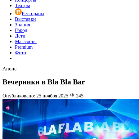
Театры
Рестораны
Выставки
Знания
Город
Дети
Магазины
Premium
Фото
Анонс
Вечеринки в Bla Bla Bar
Опубликовано
:
25 ноября 2025
·
245