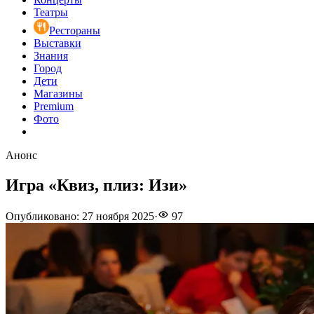
Театры
Рестораны
Выставки
Знания
Город
Дети
Магазины
Premium
Фото
Анонс
Игра «Квиз, плиз: Изи»
Опубликовано
:
27 ноября 2025
·
97