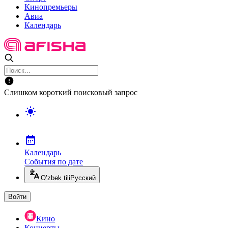
Кинопремьеры
Авиа
Календарь
Слишком короткий поисковый запрос
Календарь
События по дате
O’zbek tili
Русский
Войти
Кино
Концерты