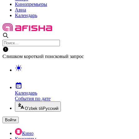
Кинопремьеры
Авиа
Календарь
Слишком короткий поисковый запрос
Календарь
События по дате
O’zbek tili
Русский
Войти
Кино
Концерты