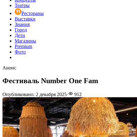
Театры
Рестораны
Выставки
Знания
Город
Дети
Магазины
Premium
Фото
Анонс
Фестиваль Number One Fam
Опубликовано
:
2 декабря 2025
·
912