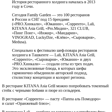
История ресторанного холдинга началась в 2013
году в Сочи.
Сегодня Family Garden — это 100 ресторанов
в России и СНГ под 15 брендами
(«PRO.Хинкали», «Южанин», «Сорренто», Lali,
KITANA Asia Grill, «Pro.Мидии», 321 CLUB,
«Пинг Понг», «Инжир», «Мандарин»,
VINOGRAD, LuckyDze, «Клёво», «Сыроварня»,
Medusa).
Специально к фестивалю шеф-повара ресторанов
холдинга в Ташкенте — Lali, KITANA Asia Grill,
«Сорренто», «Сыроварня», «Южанин» и двух
«PRO.Хинкали» — создали сеты из трех подач.
Это эксклюзивные блюда, в которых шефы
гармонично объединили авторский подход,
стилистику концепции и колорит региона.
В ресторане KITANA Asia Grill можно попробовать томленый
стейк с черными бобами и пюре из сельдерея.
В ресторане «Сорренто» — пасту «Паппа аль Помодоро»
и салат «Оранжевый блюз»;
В ресторане Lali — сумборо из говядины с картофелем фри;