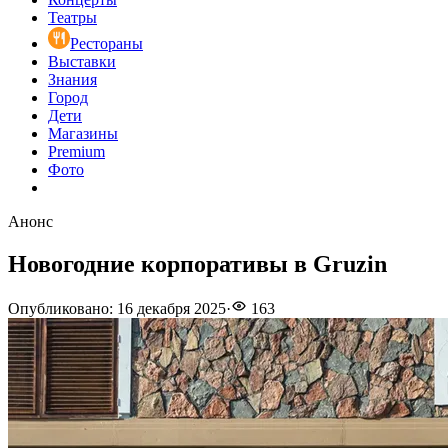
Театры
Рестораны
Выставки
Знания
Город
Дети
Магазины
Premium
Фото
Анонс
Новогодние корпоративы в Gruzin
Опубликовано
:
16 декабря 2025
·
163