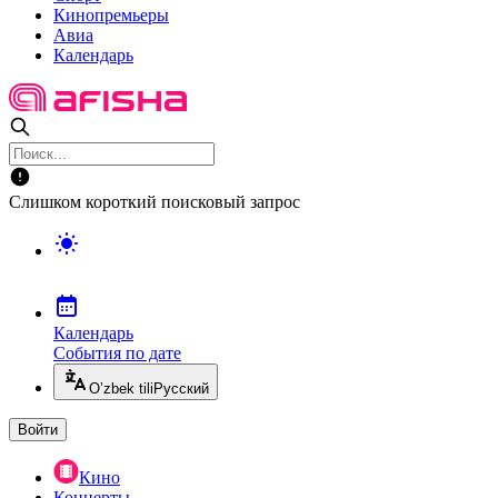
Кинопремьеры
Авиа
Календарь
Слишком короткий поисковый запрос
Календарь
События по дате
O’zbek tili
Русский
Войти
Кино
Концерты