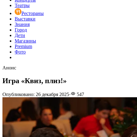
Театры
Рестораны
Выставки
Знания
Город
Дети
Магазины
Premium
Фото
Анонс
Игра «Квиз, плиз!»
Опубликовано
:
26 декабря 2025
·
547