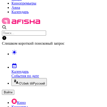
Кинопремьеры
Авиа
Календарь
Слишком короткий поисковый запрос
Календарь
События по дате
O’zbek tili
Русский
Войти
Кино
Концерты