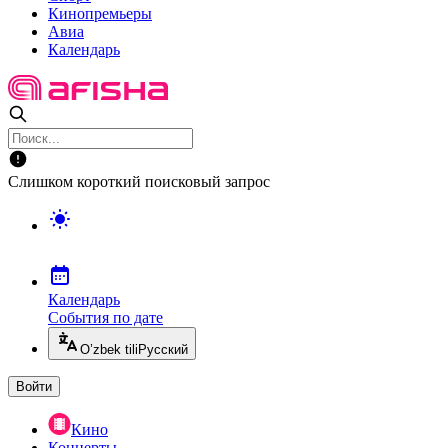
Кинопремьеры
Авиа
Календарь
Слишком короткий поисковый запрос
Календарь
События по дате
O’zbek tili
Русский
Войти
Кино
Концерты