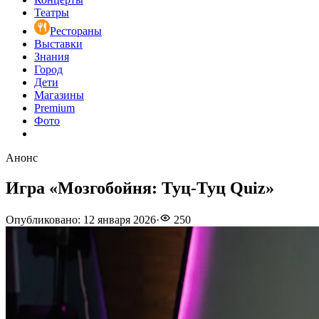
Театры
Рестораны
Выставки
Знания
Город
Дети
Магазины
Premium
Фото
Анонс
Игра «Мозгобойня: Туц-Туц Quiz»
Опубликовано
:
12 января 2026
·
250