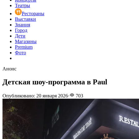
Театры
Рестораны
Выставки
Знания
Город
Дети
Магазины
Premium
Фото
Анонс
Детская шоу-программа в Paul
Опубликовано
:
20 января 2026
·
703