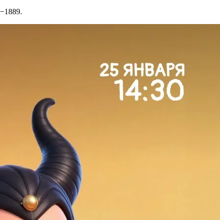
7−1889.