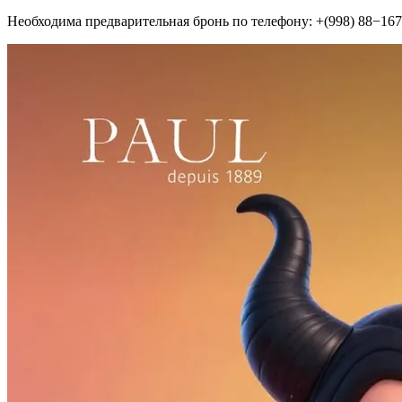
Необходима предварительная бронь по телефону: +(998) 88−16