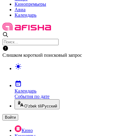
Кинопремьеры
Авиа
Календарь
Слишком короткий поисковый запрос
Календарь
События по дате
O’zbek tili
Русский
Войти
Кино
Концерты