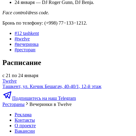
24 января — DJ Roger Gunn, DJ Benja.
Face control/dress code.
Бронь по телефону: (+998) 77−133−1212.
#
12 tashkent
#
twelve
#
вечеринка
#
ресторан
Расписание
с 21 по 24 января
Twelve
Ташкент, ул. Кичик Бешагач, 40-40/1, 12-й этаж
Подпишитесь на наш Telegram
Рестораны
Вечеринки в Twelve
Реклама
Контакты
О проекте
Вакансии