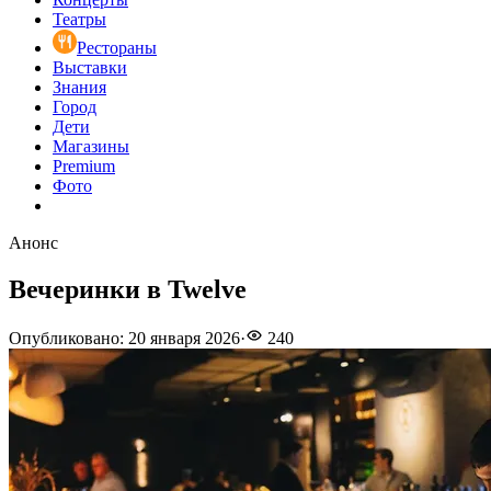
Театры
Рестораны
Выставки
Знания
Город
Дети
Магазины
Premium
Фото
Анонс
Вечеринки в Twelve
Опубликовано
:
20 января 2026
·
240