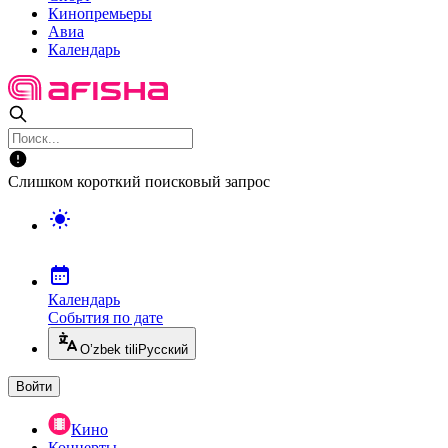
Кинопремьеры
Авиа
Календарь
Слишком короткий поисковый запрос
Календарь
События по дате
O’zbek tili
Русский
Войти
Кино
Концерты