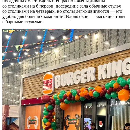
посадочных мест. Вдоль стен расположены диваны
со столиками на 6 персон, посередине зала обычные стулья
со столиками на четверых, но столы легко двигаются — это
удобно для больших компаний. Вдоль окон — высокие столы
с барными стульями.