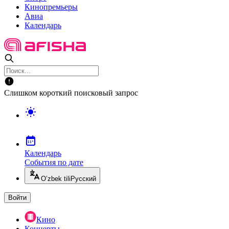
Кинопремьеры
Авиа
Календарь
Слишком короткий поисковый запрос
Календарь
События по дате
O’zbek tili
Русский
Войти
Кино
Концерты