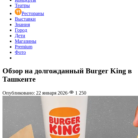
Театры
Рестораны
Выставки
Знания
Город
Дети
Магазины
Premium
Фото
Обзор на долгожданный Burger King в
Ташкенте
Опубликовано
:
22 января 2026
·
1 250