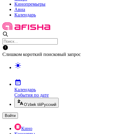
Кинопремьеры
Авиа
Календарь
Слишком короткий поисковый запрос
Календарь
События по дате
O’zbek tili
Русский
Войти
Кино
Концерты