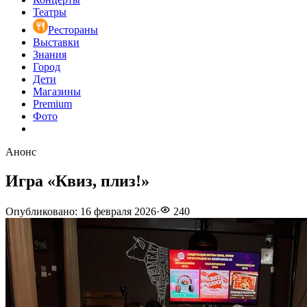
Театры
Рестораны
Выставки
Знания
Город
Дети
Магазины
Premium
Фото
Анонс
Игра «Квиз, плиз!»
Опубликовано
:
16 февраля 2026
·
240