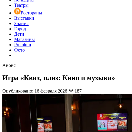
Театры
Рестораны
Выставки
Знания
Город
Дети
Магазины
Premium
Фото
Анонс
Игра «Квиз, плиз: Кино и музыка»
Опубликовано
:
16 февраля 2026
·
187