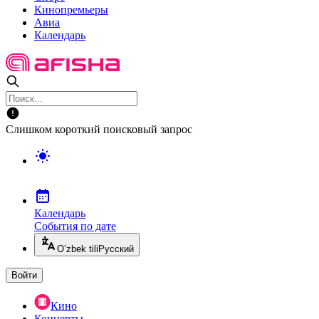
Кинопремьеры
Авиа
Календарь
Слишком короткий поисковый запрос
Календарь
События по дате
O’zbek tili
Русский
Войти
Кино
Концерты