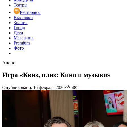
Театры
Рестораны
Выставки
Знания
Город
Дети
Магазины
Premium
Фото
Анонс
Игра «Квиз, плиз: Кино и музыка»
Опубликовано
:
16 февраля 2026
·
485