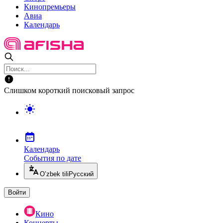
Кинопремьеры
Авиа
Календарь
Слишком короткий поисковый запрос
Календарь
События по дате
O’zbek tili
Русский
Войти
Кино
Концерты