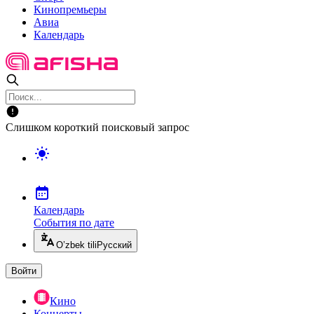
Кинопремьеры
Авиа
Календарь
Слишком короткий поисковый запрос
Календарь
События по дате
O’zbek tili
Русский
Войти
Кино
Концерты