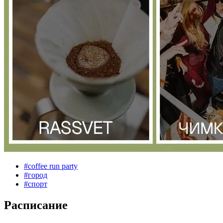
#
coffee run party
#
город
#
спорт
Расписание