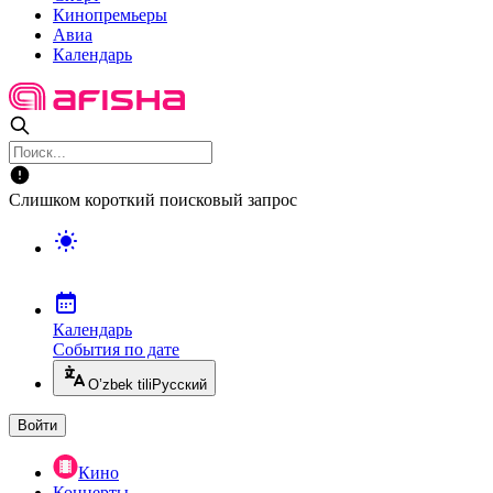
Кинопремьеры
Авиа
Календарь
Слишком короткий поисковый запрос
Календарь
События по дате
O’zbek tili
Русский
Войти
Кино
Концерты