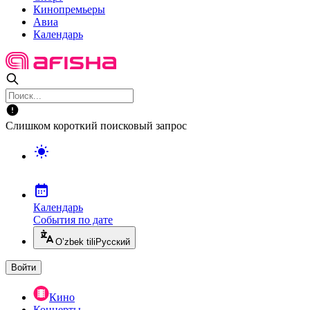
Кинопремьеры
Авиа
Календарь
Слишком короткий поисковый запрос
Календарь
События по дате
O’zbek tili
Русский
Войти
Кино
Концерты