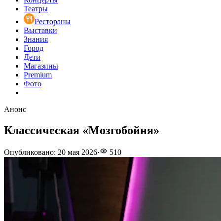
Театры
Рестораны
Выставки
Знания
Город
Дети
Магазины
Premium
Фото
Анонс
Классическая «Мозгобойня»
Опубликовано
:
20 мая 2026
·
510