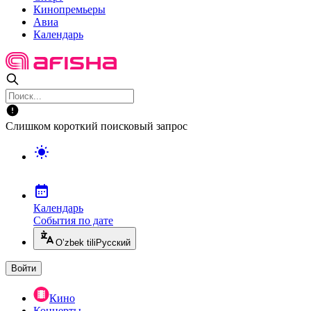
Кинопремьеры
Авиа
Календарь
Слишком короткий поисковый запрос
Календарь
События по дате
O’zbek tili
Русский
Войти
Кино
Концерты