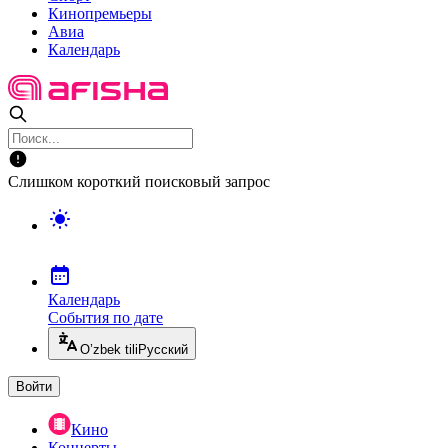
Кинопремьеры
Авиа
Календарь
Слишком короткий поисковый запрос
Календарь
События по дате
O’zbek tili
Русский
Войти
Кино
Концерты