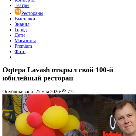
Театры
Рестораны
Выставки
Знания
Город
Дети
Магазины
Premium
Фото
Oqtepa Lavash открыл свой 100-й
юбилейный ресторан
Опубликовано
:
25 мая 2026
·
772