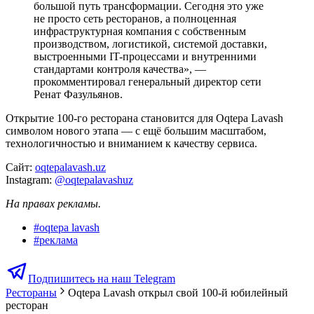
большой путь трансформации. Сегодня это уже
не просто сеть ресторанов, а полноценная
инфраструктурная компания с собственным
производством, логистикой, системой доставки,
выстроенными IT-процессами и внутренними
стандартами контроля качества», —
прокомментировал генеральный директор сети
Ренат Фазульянов.
Открытие 100-го ресторана становится для Oqtepa Lavash
символом нового этапа — с ещё большим масштабом,
технологичностью и вниманием к качеству сервиса.
Сайт:
oqtepalavash.uz
Instagram:
@oqtepalavashuz
На правах рекламы.
#
oqtepa lavash
#
реклама
Подпишитесь на наш Telegram
Рестораны
Oqtepa Lavash открыл свой 100-й юбилейный
ресторан