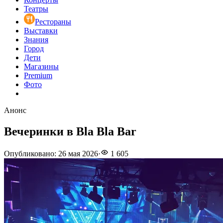
Театры
Рестораны
Выставки
Знания
Город
Дети
Магазины
Premium
Фото
Анонс
Вечеринки в Bla Bla Bar
Опубликовано
:
26 мая 2026
·
1 605