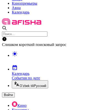
Кинопремьеры
Авиа
Календарь
Слишком короткий поисковый запрос
Календарь
События по дате
O’zbek tili
Русский
Войти
Кино
Концерты