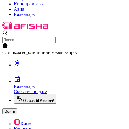
Кинопремьеры
Авиа
Календарь
Слишком короткий поисковый запрос
Календарь
События по дате
O’zbek tili
Русский
Войти
Кино
Концерты