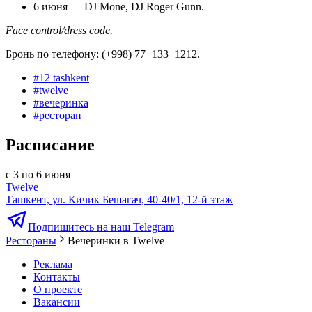
6 июня — DJ Mone, DJ Roger Gunn.
Face control/dress code.
Бронь по телефону: (+998) 77−133−1212.
#
12 tashkent
#
twelve
#
вечеринка
#
ресторан
Расписание
с 3 по 6 июня
Twelve
Ташкент, ул. Кичик Бешагач, 40-40/1, 12-й этаж
Подпишитесь на наш Telegram
Рестораны
Вечеринки в Twelve
Реклама
Контакты
О проекте
Вакансии