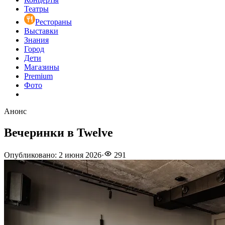
Театры
Рестораны
Выставки
Знания
Город
Дети
Магазины
Premium
Фото
Анонс
Вечеринки в Twelve
Опубликовано
:
2 июня 2026
·
291