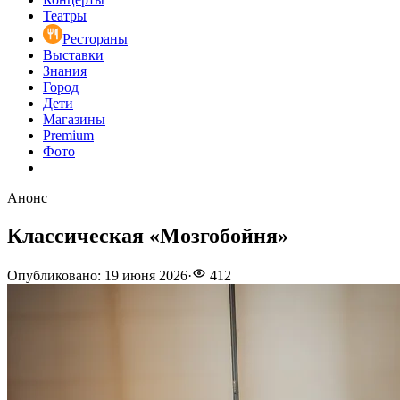
Театры
Рестораны
Выставки
Знания
Город
Дети
Магазины
Premium
Фото
Анонс
Классическая «Мозгобойня»
Опубликовано
:
19 июня 2026
·
412