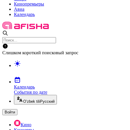
Кинопремьеры
Авиа
Календарь
Слишком короткий поисковый запрос
Календарь
События по дате
O’zbek tili
Русский
Войти
Кино
Концерты