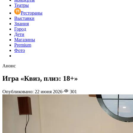
Театры
Рестораны
Выставки
Знания
Город
Дети
Магазины
Premium
Фото
Анонс
Игра «Квиз, плиз: 18+»
Опубликовано
:
22 июня 2026
·
301