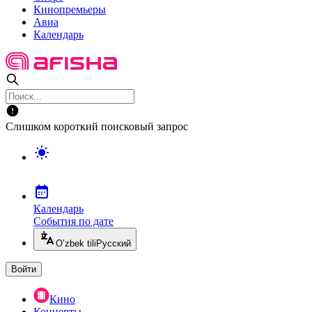
Кинопремьеры
Авиа
Календарь
Слишком короткий поисковый запрос
Календарь
События по дате
O’zbek tili
Русский
Войти
Кино
Концерты