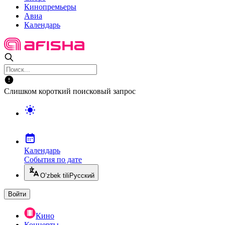
Кинопремьеры
Авиа
Календарь
Слишком короткий поисковый запрос
Календарь
События по дате
O’zbek tili
Русский
Войти
Кино
Концерты