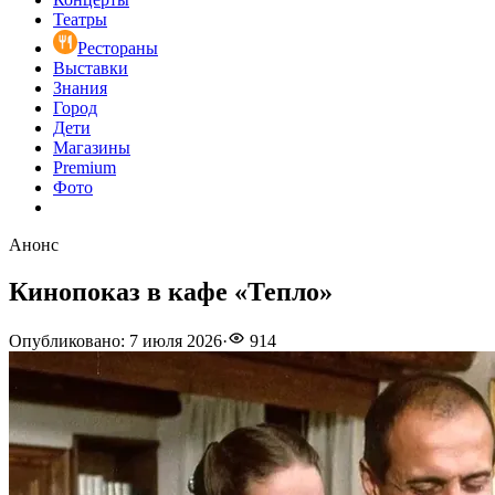
Театры
Рестораны
Выставки
Знания
Город
Дети
Магазины
Premium
Фото
Анонс
Кинопоказ в кафе «Тепло»
Опубликовано
:
7 июля 2026
·
914