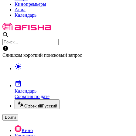
Кинопремьеры
Авиа
Календарь
Слишком короткий поисковый запрос
Календарь
События по дате
O’zbek tili
Русский
Войти
Кино
Концерты