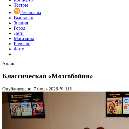
Театры
Рестораны
Выставки
Знания
Город
Дети
Магазины
Premium
Фото
Анонс
Классическая «Мозгобойня»
Опубликовано
:
7 июля 2026
·
115