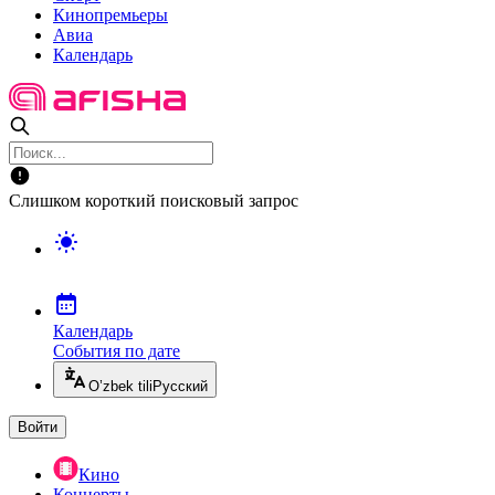
Кинопремьеры
Авиа
Календарь
Слишком короткий поисковый запрос
Календарь
События по дате
O’zbek tili
Русский
Войти
Кино
Концерты