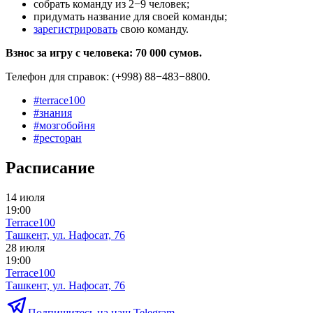
собрать команду из 2−9 человек;
придумать название для своей команды;
зарегистрировать
свою команду.
Взнос за игру с человека: 70 000 сумов.
Телефон для справок: (+998) 88−483−8800.
#
terrace100
#
знания
#
мозгобойня
#
ресторан
Расписание
14 июля
19:00
Terrace100
Ташкент, ул. Нафосат, 76
28 июля
19:00
Terrace100
Ташкент, ул. Нафосат, 76
Подпишитесь на наш Telegram