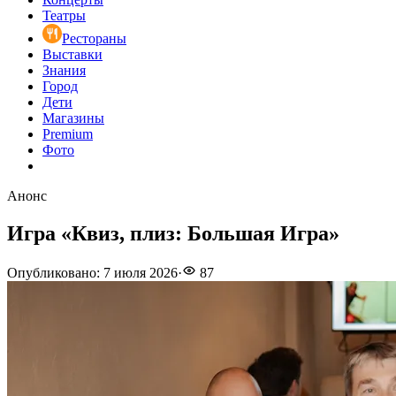
Театры
Рестораны
Выставки
Знания
Город
Дети
Магазины
Premium
Фото
Анонс
Игра «Квиз, плиз: Большая Игра»
Опубликовано
:
7 июля 2026
·
87