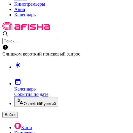
Кинопремьеры
Авиа
Календарь
Слишком короткий поисковый запрос
Календарь
События по дате
O’zbek tili
Русский
Войти
Кино
Концерты