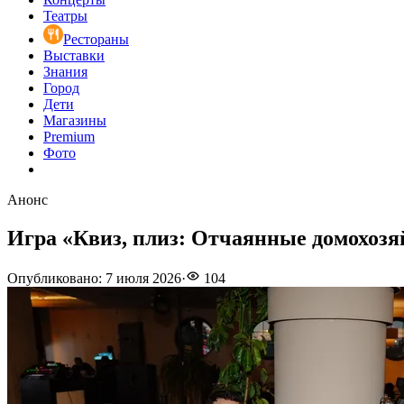
Театры
Рестораны
Выставки
Знания
Город
Дети
Магазины
Premium
Фото
Анонс
Игра «Квиз, плиз: Отчаянные домохоз
Опубликовано
:
7 июля 2026
·
104