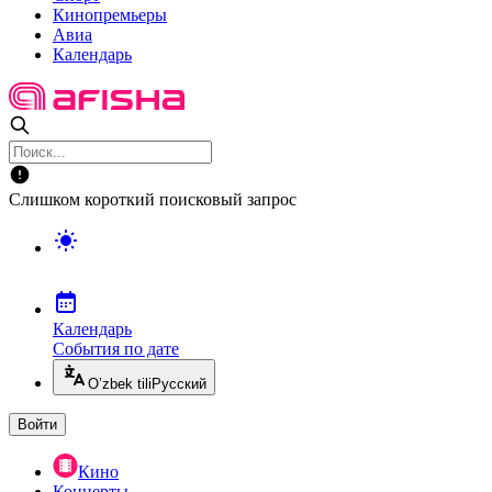
Кинопремьеры
Авиа
Календарь
Слишком короткий поисковый запрос
Календарь
События по дате
O’zbek tili
Русский
Войти
Кино
Концерты