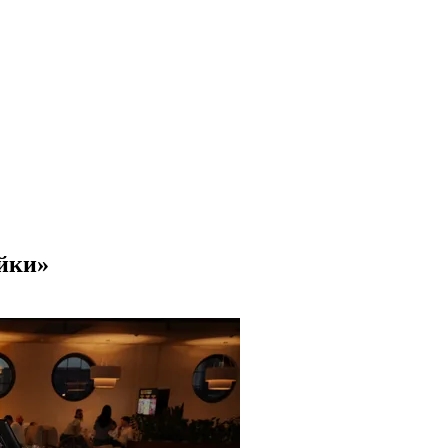
яйки»