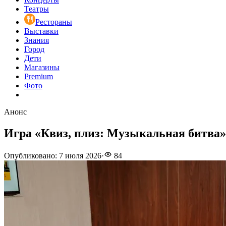
Театры
Рестораны
Выставки
Знания
Город
Дети
Магазины
Premium
Фото
Анонс
Игра «Квиз, плиз: Музыкальная битва»
Опубликовано
:
7 июля 2026
·
84