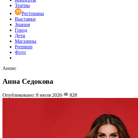
Театры
Рестораны
Выставки
Знания
Город
Дети
Магазины
Premium
Фото
Анонс
Анна Седокова
Опубликовано
:
8 июля 2026
·
828