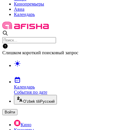
Кинопремьеры
Авиа
Календарь
Слишком короткий поисковый запрос
Календарь
События по дате
O’zbek tili
Русский
Войти
Кино
Концерты