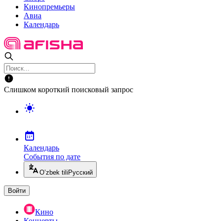
Кинопремьеры
Авиа
Календарь
Слишком короткий поисковый запрос
Календарь
События по дате
O’zbek tili
Русский
Войти
Кино
Концерты