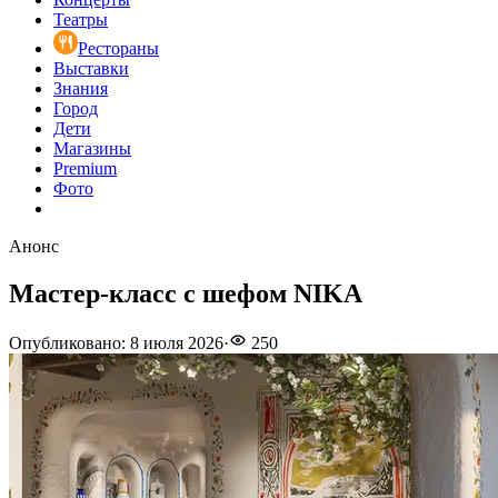
Театры
Рестораны
Выставки
Знания
Город
Дети
Магазины
Premium
Фото
Анонс
Мастер-класс с шефом NIKA
Опубликовано
:
8 июля 2026
·
250