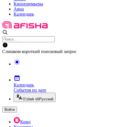
Кинопремьеры
Авиа
Календарь
Слишком короткий поисковый запрос
Календарь
События по дате
O’zbek tili
Русский
Войти
Кино
Концерты